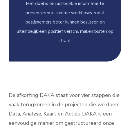
Het doel is om
actionable
informatie te
presenteren in slimme workflows zodat
beslisnemers beter kunnen beslissen en
uiteindelijk een positief verschil maken buiten op
straat.
De afkorting DAKA staat voor vier stappen die
vaak terugkomen in de projecten die we doen:
Data, Analyse, Kaart en Acties. DAKA is een
eenvoudige manier om gestructureerd onze