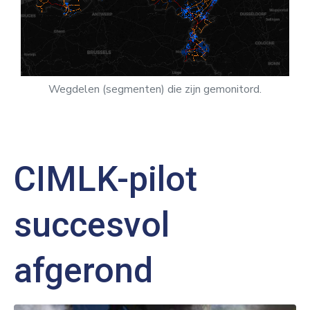
Wegdelen (segmenten) die zijn gemonitord.
CIMLK-pilot
succesvol
afgerond